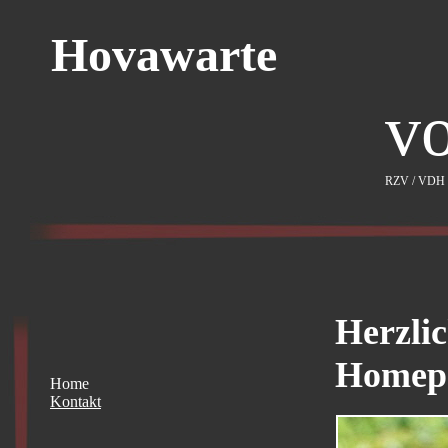
Hovawarte
v
RZV / VDH 
Herzli
Homepa
Home
Kontakt